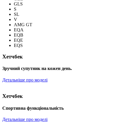
GLS
S
SL
V
AMG GT
EQA
EQB
EQE
EQS
Хетчбек
Зручний супутник на кожен день.
Детальніше про моделі
Хетчбек
Спортивна функціональність
Детальніше про моделі