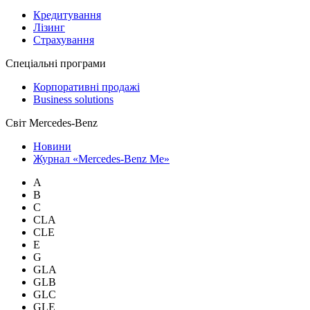
Кредитування
Лізинг
Страхування
Спеціальні програми
Корпоративні продажі
Business solutions
Світ Mercedes-Benz
Новини
Журнал «Mercedes-Benz Me»
A
B
C
CLA
CLE
E
G
GLA
GLB
GLC
GLE