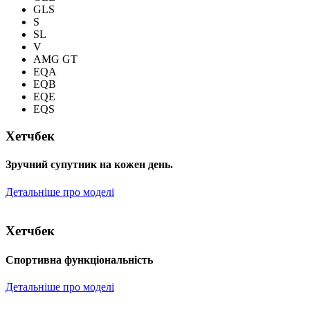
GLS
S
SL
V
AMG GT
EQA
EQB
EQE
EQS
Хетчбек
Зручний супутник на кожен день.
Детальніше про моделі
Хетчбек
Спортивна функціональність
Детальніше про моделі