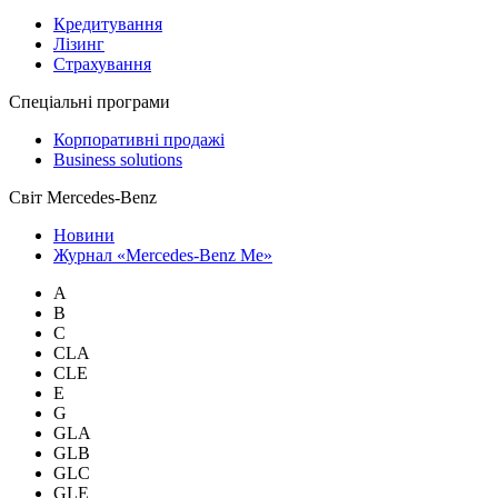
Кредитування
Лізинг
Страхування
Спеціальні програми
Корпоративні продажі
Business solutions
Світ Mercedes-Benz
Новини
Журнал «Mercedes-Benz Me»
A
B
C
CLA
CLE
E
G
GLA
GLB
GLC
GLE