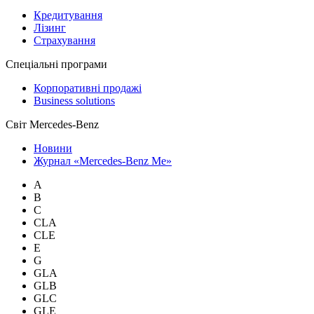
Кредитування
Лізинг
Страхування
Спеціальні програми
Корпоративні продажі
Business solutions
Світ Mercedes-Benz
Новини
Журнал «Mercedes-Benz Me»
A
B
C
CLA
CLE
E
G
GLA
GLB
GLC
GLE