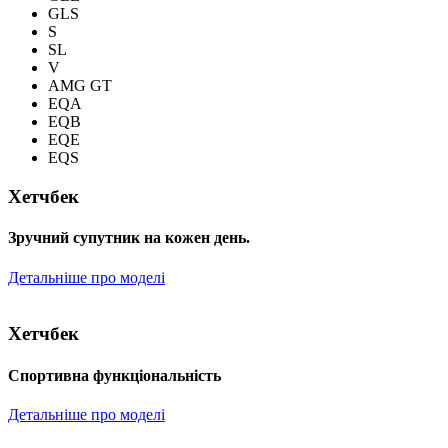
GLS
S
SL
V
AMG GT
EQA
EQB
EQE
EQS
Хетчбек
Зручний супутник на кожен день.
Детальніше про моделі
Хетчбек
Спортивна функціональність
Детальніше про моделі