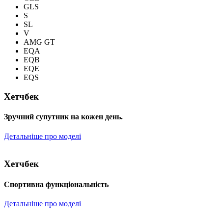
GLS
S
SL
V
AMG GT
EQA
EQB
EQE
EQS
Хетчбек
Зручний супутник на кожен день.
Детальніше про моделі
Хетчбек
Спортивна функціональність
Детальніше про моделі