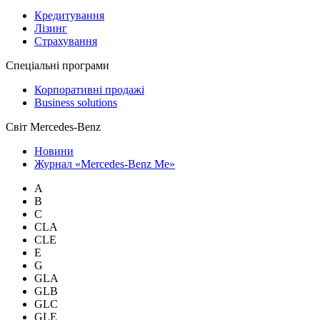
Кредитування
Лізинг
Страхування
Спеціальні програми
Корпоративні продажі
Business solutions
Світ Mercedes-Benz
Новини
Журнал «Mercedes-Benz Me»
A
B
C
CLA
CLE
E
G
GLA
GLB
GLC
GLE