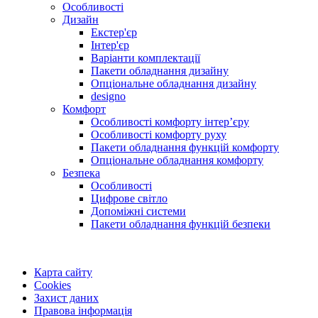
Особливості
Дизайн
Екстер'єр
Інтер'єр
Варіанти комплектації
Пакети обладнання дизайну
Опціональне обладнання дизайну
designo
Комфорт
Особливості комфорту інтер’єру
Особливості комфорту руху
Пакети обладнання функцій комфорту
Опціональне обладнання комфорту
Безпека
Особливості
Цифрове світло
Допоміжні системи
Пакети обладнання функцій безпеки
Карта сайту
Cookies
Захист даних
Правова інформація