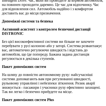
Intelligent Drive. Час, який ви проводите за кермом автомобіля,
на повинен проходити даремно. Це час для відпочинку. Час
для відновлення сил. Автомобіль надійно і з комфортом
доставить вас до місця призначення.
Допоміжні системи та безпека
Активний асистент з контролем безпечної дистанції
DISTRONIC
Без цієї високоефективної системи ви більше не захочете
перебувати у русі колоною або у заторі. Система розвантажує
вас, автоматично регулюючи швидкість і відстань до
автомобіля, що їде попереду. Бажана задана дистанція
регулюється в декілька ступенів.
Пакет допоміжних систем
На шляху до повністю автономному руху: найсучасніші
системи допомагають вам при регулюванні швидкості,
рульовому управлінні і небезпеки зіткнення. Ризик аварії
знижується - пасажири і учасники руху ефективно захищені.
Так ви легко і безпечно прибудете на місце.
Пакет допоміжних систем Plus