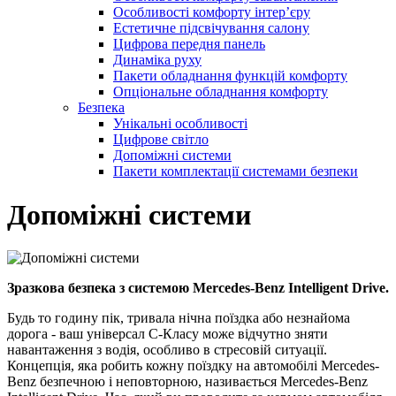
Особливості комфорту інтер’єру
Естетичне підсвічування салону
Цифрова передня панель
Динаміка руху
Пакети обладнання функцій комфорту
Опціональне обладнання комфорту
Безпека
Унікальні особливості
Цифрове світло
Допоміжні системи
Пакети комплектації системами безпеки
Допоміжні системи
Зразкова безпека з системою Mercedes-Benz Intelligent Drive.
Будь то годину пік, тривала нічна поїздка або незнайома
дорога - ваш універсал C-Класу може відчутно зняти
навантаження з водія, особливо в стресовій ситуації.
Концепція, яка робить кожну поїздку на автомобілі Mercedes-
Benz безпечною і неповторною, називається Mercedes-Benz