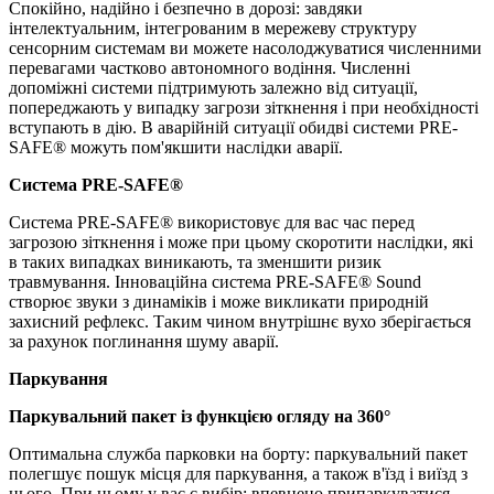
Спокійно, надійно і безпечно в дорозі: завдяки
інтелектуальним, інтегрованим в мережеву структуру
сенсорним системам ви можете насолоджуватися численними
перевагами частково автономного водіння. Численні
допоміжні системи підтримують залежно від ситуації,
попереджають у випадку загрози зіткнення і при необхідності
вступають в дію. В аварійній ситуації обидві системи PRE-
SAFE® можуть пом'якшити наслідки аварії.
Система PRE-SAFE®
Система PRE-SAFE® використовує для вас час перед
загрозою зіткнення і може при цьому скоротити наслідки, які
в таких випадках виникають, та зменшити ризик
травмування. Інноваційна система PRE-SAFE® Sound
створює звуки з динаміків і може викликати природній
захисний рефлекс. Таким чином внутрішнє вухо зберігається
за рахунок поглинання шуму аварії.
Паркування
Паркувальний пакет із функцією огляду на 360°
Оптимальна служба парковки на борту: паркувальний пакет
полегшує пошук місця для паркування, а також в'їзд і виїзд з
нього. При цьому у вас є вибір: впевнено припаркуватися