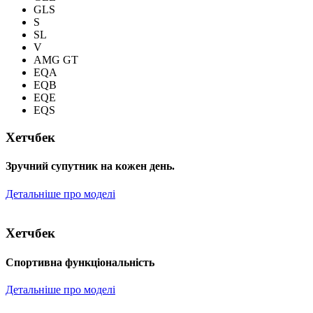
GLS
S
SL
V
AMG GT
EQA
EQB
EQE
EQS
Хетчбек
Зручний супутник на кожен день.
Детальніше про моделі
Хетчбек
Спортивна функціональність
Детальніше про моделі