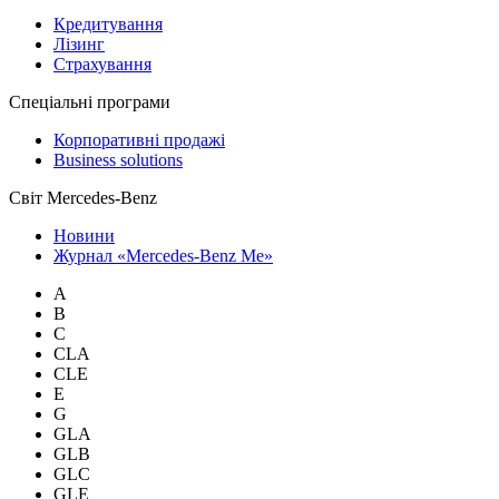
Кредитування
Лізинг
Страхування
Спеціальні програми
Корпоративні продажі
Business solutions
Світ Mercedes-Benz
Новини
Журнал «Mercedes-Benz Me»
A
B
C
CLA
CLE
E
G
GLA
GLB
GLC
GLE