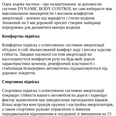
Одна ходова частина - три налаштування: за допомогою
системи DYNAMIC BODY CONTROL ви самі вибираєте між
максимальною маневреністю і високим комфортом
амортизації - залежно від маршруту і стилю водіння.
Знижений на 5 мм дорожній просвіт створює найкращі
передумови для динамічної манери водіння.
Комфортна підвіска
Комфортна підвіска з селективною системою амортизації
об'єднує в собі збалансований комфорт ходу і високу курсову
стійкість. Завдяки пасивної системі амортизації ви
насолоджуєтеся комфортом руху на будь-якій дорозі:
характеристики кочення, демпфуючий властивості і
стабілізація безперервно автоматично підлаштовуються під
дорожнє покриття.
Спортивна підвіска
Спортивна підвіска з селективною системою амортизації
покращує стійкість вашого автомобіля на дорозі і підвищує
фактор задоволення при швидкісному проходженні віражів.
Більш жорстка конструкція пружин і настройка амортизаторів,
а також спортивне рульове управління із змінним
передавальним відношенням в поєднанні зі зменшеним на 15